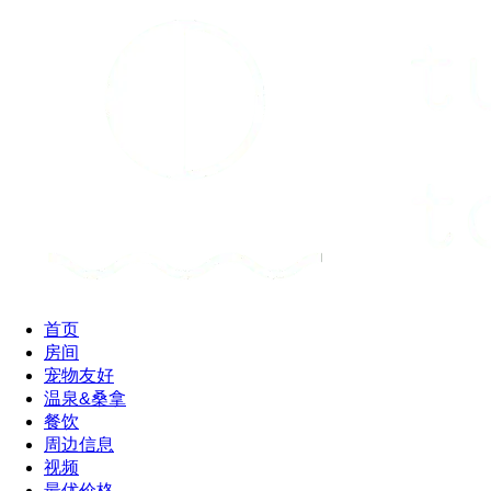
首页
房间
宠物友好
温泉&桑拿
餐饮
周边信息
视频
最优价格