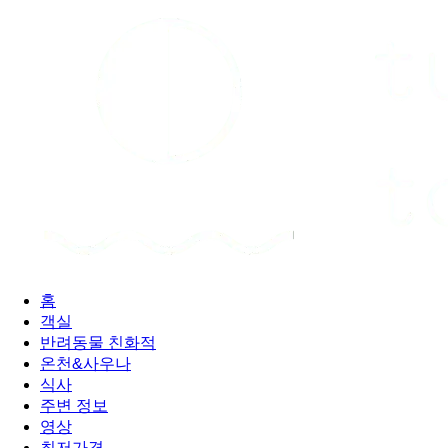
홈
객실
반려동물 친화적
온천&사우나
식사
주변 정보
영상
최저가격