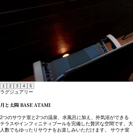
1
2
3
4
5
ラグジュアリー
月と太陽 BASE ATAMI
2つのサウナ室と2つの温泉、水風呂に加え、外気浴ができる
テラスやインフィニティプールを完備した贅沢な空間です。大
人数でもゆったりサウナをお楽しみいただけます。 サウナ室