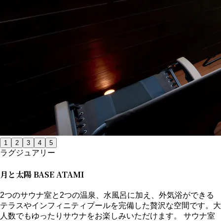
1
2
3
4
5
ラグジュアリー
月と太陽 BASE ATAMI
2つのサウナ室と2つの温泉、水風呂に加え、外気浴ができる
テラスやインフィニティプールを完備した贅沢な空間です。大
人数でもゆったりサウナをお楽しみいただけます。 サウナ室