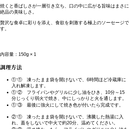
焼くと香ばしさが一層引き立ち、口の中に広がる旨味はまさに
絶品の美味しさ。
贅沢な食卓に彩りを添え、食欲を刺激する極上のソーセージで
す。
内容量：150g × 1
調理方法
①⁻① 凍ったまま袋を開けないで、6時間ほど冷蔵庫に
入れ解凍します。
①⁻② フライパンやグリルに少し油をひき、10分～15
分じっくり弱火で焼き、中にしっかりと火を通します。
①⁻③ 最後に強火にして焼き色が付いたら完成です。
②⁻① 凍ったまま袋を開けないで、沸騰した熱湯に入
れ、蓋をしないで中火で約20分、温めてください。