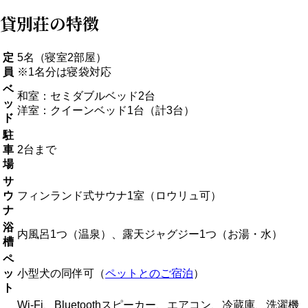
貸別荘の特徴
定
5名（寝室2部屋）
員
※1名分は寝袋対応
ベ
和室：セミダブルベッド2台
ッ
洋室：クイーンベッド1台（計3台）
ド
駐
車
2台まで
場
サ
ウ
フィンランド式サウナ1室（ロウリュ可）
ナ
浴
内風呂1つ（温泉）、露天ジャグジー1つ（お湯・水）
槽
ペ
ッ
小型犬の同伴可（
ペットとのご宿泊
）
ト
Wi-Fi、Bluetoothスピーカー、エアコン、冷蔵庫、洗濯機