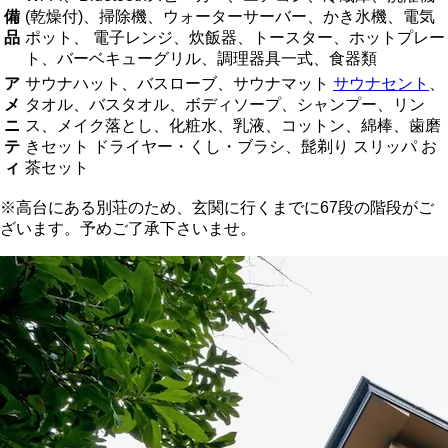
備
(乾燥付)、掃除機、ウォーターサーバー、かき氷機、電気
品
ポット、 電子レンジ、炊飯器、トースター、ホットプレー
ト、バーベキューグリル、調理器具一式、食器類
ア
サウナハット、バスローブ、サウナマット
サウナセント
、
メ
タオル、バスタオル、ボディソープ、シャンプー、リン
ニ
ス、メイク落とし、化粧水、乳液、コットン、綿棒、歯磨
テ
きセット ドライヤー・くし・ブラシ、髭剃り スリッパ お
ィ
茶セット
※高台にある別荘のため、玄関に行くまでに67段の階段がご
ざいます。予めご了承下さいませ。